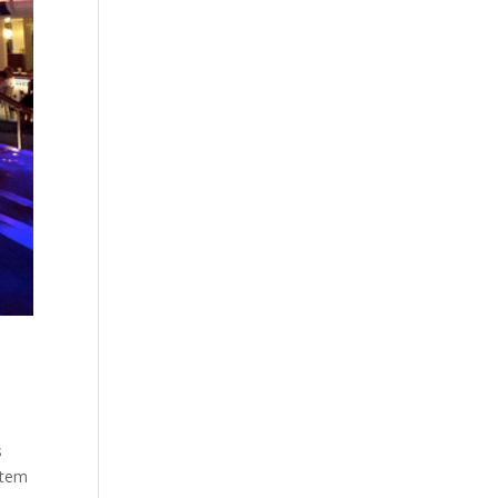
s
 item